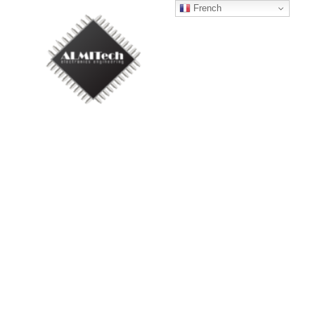
French
Société Algérienne
implanté à Alger. Leader
grâce à une expérience
acquise depuis 1991 dans
le domaine de
l’électronique